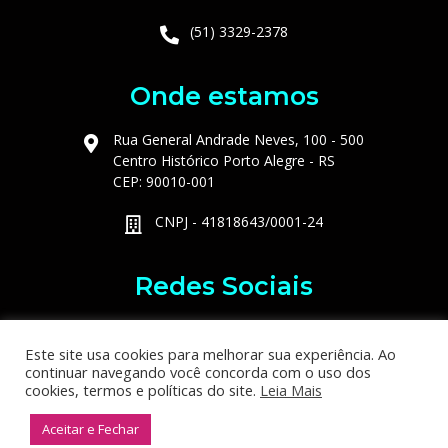
(51) 3329-2378
Onde estamos
Rua General Andrade Neves, 100 - 500
Centro Histórico Porto Alegre - RS
CEP: 90010-001
CNPJ - 41818643/0001-24
Redes Sociais
Este site usa cookies para melhorar sua experiência. Ao
continuar navegando você concorda com o uso dos
cookies, termos e políticas do site.
Leia Mais
Launch Model Brasil © 2023 | Todos os direitos reservados
Aceitar e Fechar